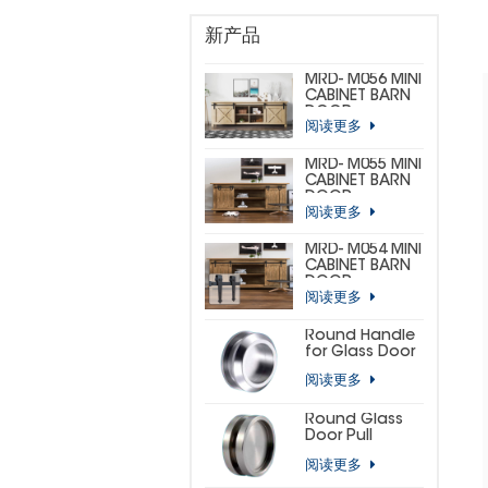
新产品
MRD- M056 MINI
CABINET BARN
DOOR
阅读更多
HARDWARE KIT
(CUSTOM MINI)
MRD- M055 MINI
CABINET BARN
DOOR
阅读更多
HARDWARE KIT
(BIG
HORSESHOE)
MRD- M054 MINI
CABINET BARN
DOOR
阅读更多
HARDWARE KIT
(SMALL
HORSESHOE)
Round Handle
for Glass Door
阅读更多
Round Glass
Door Pull
阅读更多