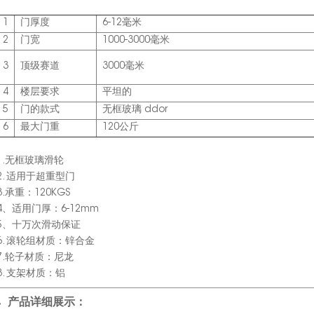
1
门厚度
6-12毫米
2
门宽
1000-3000毫米
3
顶级赛道
3000毫米
4
楼层要求
平坦的
5
门的款式
无框玻璃 ddor
6
最大门重
120公斤
1.无框玻璃滑轮
2. 适用于超重型门
3.承重：120KGS
4、适用门厚：6-12mm
5、十万次滑动保证
6. 滚轮组材质：锌合金
7.轮子材质：尼龙
8. 支架材质：铝
产品详细展示：