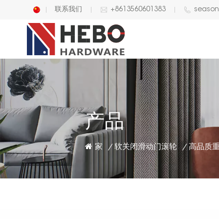
联系我们
+8613560601383
seaso
English
中文
产品
家
软关闭滑动门滚轮
/
/
高品质重