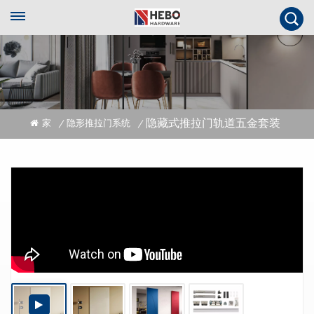
隐藏式推拉门轨道五金套装
家
隐形推拉门系统
/
/