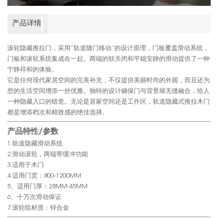
产品详情
滚轮隐藏推拉门，采用“轨道随门移动”的设计原理，门板覆盖滑动系统，
门板和滚轮系统集成在一起。两端的软关闭和平稳安静的滑动提供了一种
宁静祥和的体验。
它是任何现代家居空间的完美补充，不仅提供美丽时尚的外观，而且还为
您的生活空间增添一丝优雅。独特的设计确保门与背景墙无缝融合，给人
一种隐藏入口的错觉。无论是居家空间还是工作区，轨道隐藏式推拉木门
都是增添档次和精致感的绝佳选择。
产品特性/参数
1.轨道隐藏滑动系统
2.滑动滚轮，两端带缓冲功能
3.适用于木门
4.适用门宽：800-1200MM
5、适用门厚：28MM-45MM
6、十万次滑动保证
7.滚轮组材质：锌合金