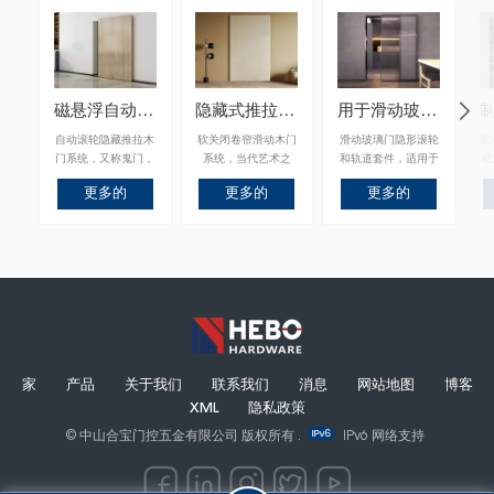
磁悬浮自动滑动隐藏式五金套件
隐藏式推拉门轨道五金套装
用于滑动玻璃门的隐形滚轮和轨道套件
自动滚轮隐藏推拉木
软关闭卷帘滑动木门
滑动玻璃门隐形滚轮
制
门系统，又称鬼门，
系统，当代艺术之
和轨道套件，适用于
藏
当代艺术之门。适用
门。适用于卧室、书
卧室、书房、储藏室
代
更多的
更多的
更多的
于卧室、书房、储藏
房、储藏室等。
等。
卧
室等。
家
产品
关于我们
联系我们
消息
网站地图
博客
XML
隐私政策
© 中山合宝门控五金有限公司 版权所有 .
IPv6 网络支持