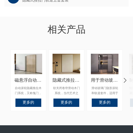
隐藏式推拉门轨道五金套装
相关产品
磁悬浮自动滑动隐藏式五金套件
隐藏式推拉门轨道五金套装
用于滑动玻璃门的隐形滚轮和轨道套件
自动滚轮隐藏推拉木
软关闭卷帘滑动木门
滑动玻璃门隐形滚轮
制
门系统，又称鬼门，
系统，当代艺术之
和轨道套件，适用于
藏
当代艺术之门。适用
门。适用于卧室、书
卧室、书房、储藏室
代
更多的
更多的
更多的
于卧室、书房、储藏
房、储藏室等。
等。
卧
室等。