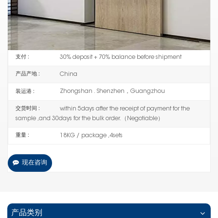
HL-ML08
编号 :
1 SETS
订单(起订量) :
30% deposit + 70% balance before shipment
支付 :
China
产品产地 :
Zhongshan . Shenzhen，Guangzhou
装运港 :
within 5days after the receipt of payment for the
交货时间 :
sample ,and 30days for the bulk order.（Negotiable）
18KG / package ,4sets
重量 :
现在咨询
产品类别