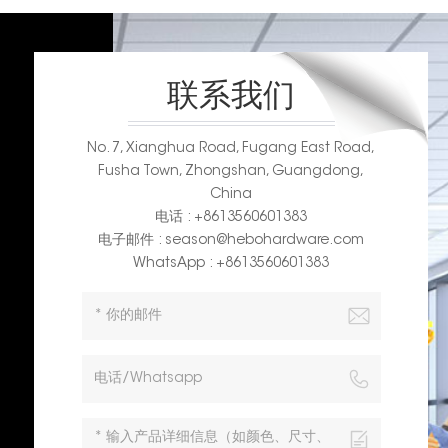
联系我们
No. 7, Xianghua Road, Fugang East Road,
Fusha Town, Zhongshan, Guangdong,
China
电话 : +8613560601383
电子邮件 : season@hebohardware.com
WhatsApp : +8613560601383