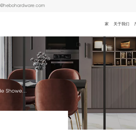
n@hebohardware.com
家
关于我们
T-Configuration Mutual-Glide Shower Booth