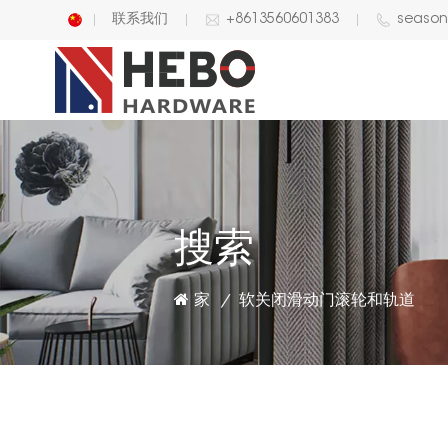
联系我们
+8613560601383
seaso
English
中文
搜索
家
软关闭滑动门滚轮和轨道
/