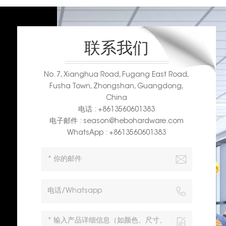
联系我们
No. 7, Xianghua Road, Fugang East Road,
Fusha Town, Zhongshan, Guangdong,
China
电话 : +8613560601383
电子邮件 : season@hebohardware.com
WhatsApp : +8613560601383