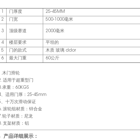
1
门厚度
25-45MM
2
门宽
500-1000毫米
3
顶级赛道
2000毫米
4
楼层要求
平坦的
5
门的款式
木质 玻璃 ddor
6
最大门重
60公斤
1.木门滑轮
2. 适用于超重型门
3.承重：60KGS
4、适用门厚：25-45mm
5、十万次滑动保证
6. 滚轮组材质：锌合金
7.轮子材质：尼龙
8. 支架材质：铝
产品详细展示：