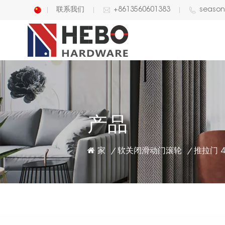
联系我们
+8613560601383
seaso
English
中文
产品
家
软关闭滑动门滚轮
/
/
推拉门 