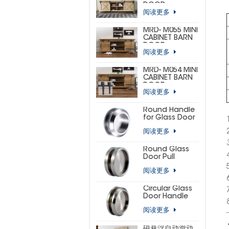
DOOR
阅读更多
HARDWARE KIT
(CUSTOM MINI)
MRD- M055 MINI
CABINET BARN
DOOR
阅读更多
HARDWARE KIT
(BIG
HORSESHOE)
MRD- M054 MINI
CABINET BARN
DOOR
阅读更多
HARDWARE KIT
(SMALL
HORSESHOE)
Round Handle
for Glass Door
阅读更多
Round Glass
Door Pull
阅读更多
Circular Glass
Door Handle
阅读更多
磁悬浮自动滑动