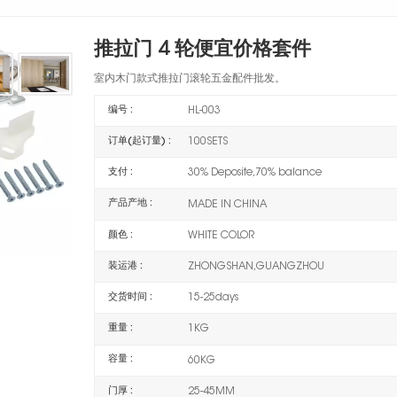
推拉门 4 轮便宜价格套件
室内木门款式推拉门滚轮五金配件批发。
编号 :
HL-003
订单(起订量) :
100SETS
支付 :
30% Deposite,70% balance
产品产地 :
MADE IN CHINA
颜色 :
WHITE COLOR
装运港 :
ZHONGSHAN,GUANGZHOU
交货时间 :
15-25days
重量 :
1KG
容量 :
60KG
门厚 :
25-45MM