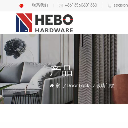
联系我们
+8613560601383
seaso
English
中文
产品
家
Door Lock
/
/
玻璃门锁