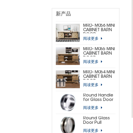
新产品
MRD- M056 MINI
CABINET BARN
DOOR
阅读更多
HARDWARE KIT
(CUSTOM MINI)
MRD- M055 MINI
CABINET BARN
DOOR
阅读更多
HARDWARE KIT
(BIG
HORSESHOE)
MRD- M054 MINI
CABINET BARN
DOOR
阅读更多
HARDWARE KIT
(SMALL
HORSESHOE)
Round Handle
for Glass Door
阅读更多
Round Glass
Door Pull
阅读更多