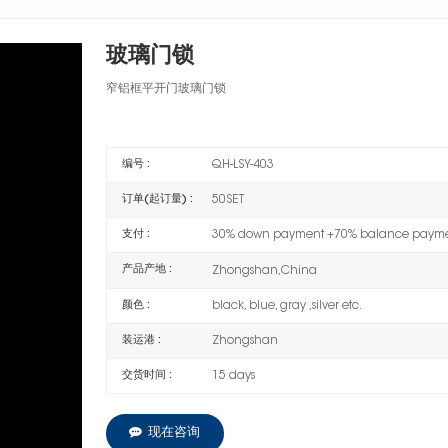
玻璃门锁
窄铝框平开门玻璃门锁
编号 :
QH-LSY-403
订单(起订量) :
50SET
支付 :
30% down payment +70% balance paymen
产品产地 :
Zhongshan,China
颜色 :
black, blue, gray ,silver etc.
装运港 :
Zhongshan
交货时间 :
15 days
现在咨询