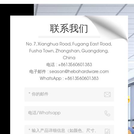
联系我们
No. 7, Xianghua Road, Fugang East Road,
Fusha Town, Zhongshan, Guangdong,
China
电话 : +8613560601383
电子邮件 : season@hebohardware.com
WhatsApp : +8613560601383