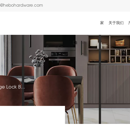
n@hebohardware.com
家
关于我们
European Standard Passage Lock Body With Night Latch