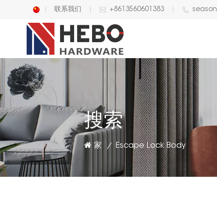
联系我们
+8613560601383
seaso
English
中文
搜索
家
Escape Lock Body
/