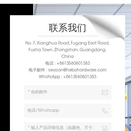
联系我们
No. 7, Xianghua Road, Fugang East Road,
Fusha Town, Zhongshan, Guangdong,
China
电话 : +8613560601383
电子邮件 : season@hebohardware.com
WhatsApp : +8613560601383