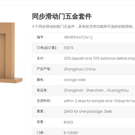
同步滑动门五金套件
4 个同步滑动铝框门五金件，具有软关闭功能和可选的铝制滑轨
编号 :
HB-089A-07(4+1)
订单(起订量) :
5SETS
支付 :
30% deposit and 70% balance before shi
产品产地 :
Zhongshan,China
颜色 :
orange roller
装运港 :
Zhongshan . Shenzhen，Guangzhou
交货时间 :
within 2 days for sample and 15days for b
重量 :
26KG for one package ,5sets
容量 :
80KG
门厚 :
8-10MM