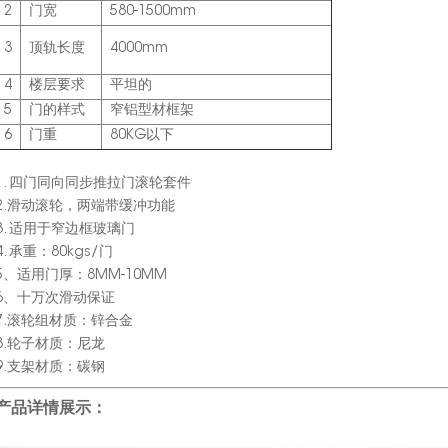
2
门宽
580-1500mm
3
顶轨长度
4000mm
4
楼层要求
平坦的
5
门的样式
窄铝型材框架
6
门重
80KG以下
1. 四门同向同步推拉门滚轮套件
2.滑动滚轮，两端带缓冲功能
3. 适用于窄边框玻璃门
4. 承重：80kgs/门
5、适用门厚：8MM-10MM
6、十万次滑动保证
7.滚轮组材质：锌合金
8.轮子材质：尼龙
9.支架材质：碳钢
产品详情展示：