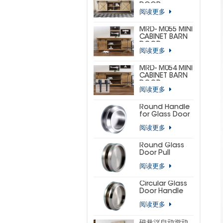
DOOR
阅读更多
HARDWARE KIT
(CUSTOM MINI)
MRD- M055 MINI
CABINET BARN
DOOR
阅读更多
HARDWARE KIT
(BIG
HORSESHOE)
MRD- M054 MINI
CABINET BARN
DOOR
阅读更多
HARDWARE KIT
(SMALL
HORSESHOE)
Round Handle
for Glass Door
阅读更多
Round Glass
Door Pull
阅读更多
Circular Glass
Door Handle
阅读更多
磁悬浮自动滑动