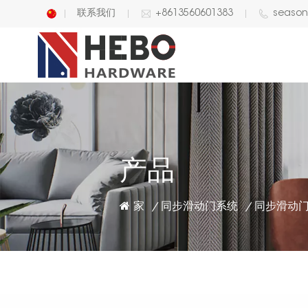
联系我们
+8613560601383
seaso
English
中文
产品
家
同步滑动门系统
/
/
同步滑动