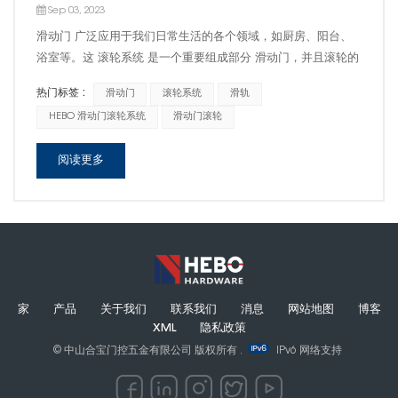
Sep 03, 2023
滑动门 广泛应用于我们日常生活的各个领域，如厨房、阳台、
浴室等。这 滚轮系统 是一个重要组成部分 滑动门，并且滚轮的
质量会极大地影响其可用性。那么，哪些材料最适合制作推拉门
热门标签 :
滑动门
滚轮系统
滑轨
滑轮，如何选择合适的材料呢？ 1. 金属轮： 优点：承载能力
HEBO 滑动门滚轮系统
滑动门滚轮
高、寿命长、耐磨、抗变形。 缺点：滑动动作不太顺畅， 趋向
运转过程中的摩擦和...
阅读更多
家
产品
关于我们
联系我们
消息
网站地图
博客
XML
隐私政策
© 中山合宝门控五金有限公司 版权所有 .
IPv6 网络支持